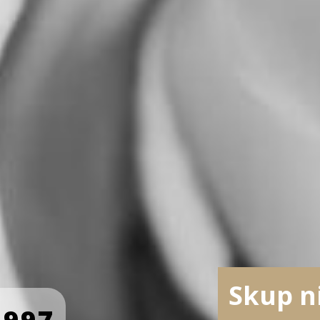
Skup n
 997