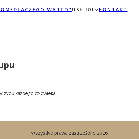
HOME
DLACZEGO WARTO?
USŁUGI
KONTAKT
kupu
w życiu każdego człowieka.
Wszystkie prawa zastrzeżone 2026